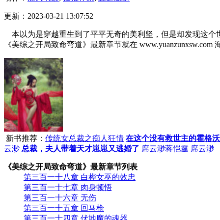
更新：2023-03-21 13:07:52
本以为是穿越重生到了平平无奇的美利坚，但是却发现这个世
《美综之开局致命弯道》最新章节就在 www.yuanzunxsw.com 
新书推荐：
传统女总裁之痴人狂情
在这个没有救世主的霍格沃
云渺
总裁，夫人带着天才崽崽又逃婚了
席云渺蒋恺霆
席云渺
《美综之开局致命弯道》最新章节列表
第三百一十八章 白桦女巫的效忠
第三百一十七章 肉身顿悟
第三百一十六章 无伤
第三百一十五章 回马枪
第三百一十四章 伏地魔的魂器