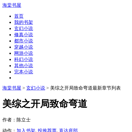
海棠书屋
首页
我的书架
玄幻小说
修真小说
都市小说
穿越小说
网游小说
科幻小说
其他小说
完本小说
海棠书屋
>
玄幻小说
> 美综之开局致命弯道最新章节列表
美综之开局致命弯道
作者：陈立士
动作：
加入书架
,
投推荐票
,
直达底部