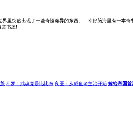
界里突然出现了一些奇怪诡异的东西。 幸好脑海里有一本奇
海棠书屋!
茨
斗罗：武魂竟是比比东
良医：从咸鱼老主治开始
嫁给帝国首