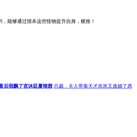
书，能够通过猎杀这些怪物提升自身，横推！
富后我飘了宫沐廷夏唯茜
总裁，夫人带着天才崽崽又逃婚了席