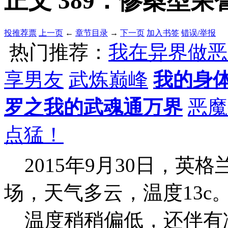
正文 389：惨案型荣誉
投推荐票
上一页
←
章节目录
→
下一页
加入书签
错误/举报
热门推荐：
我在异界做恶
享男友
武炼巅峰
我的身
罗之我的武魂通万界
恶魔
点猛！
2015年9月30日，英
场，天气多云，温度13c
温度稍稍偏低，还伴有