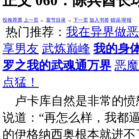
正文 060：陈兵酋长
投推荐票
上一页
←
章节目录
→
下一页
加入书签
错误/举报
热门推荐：
我在异界做恶
享男友
武炼巅峰
我的身
罗之我的武魂通万界
恶魔
点猛！
卢卡库自然是非常的愤
说道：“再怎么样，我都
的伊格纳西奥根本就进不