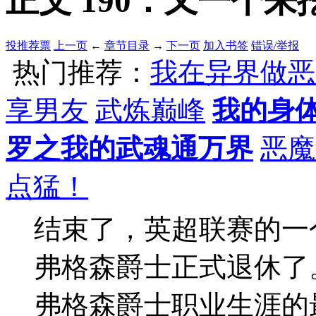
正文 190：又一个来挖
投推荐票
上一页
←
章节目录
→
下一页
加入书签
错误/举报
热门推荐：
我在异界做恶
享男友
武炼巅峰
我的身
罗之我的武魂通万界
恶魔
点猛！
结束了，英超联赛的一
弗格森爵士正式退休了
弗格森爵士职业生涯的