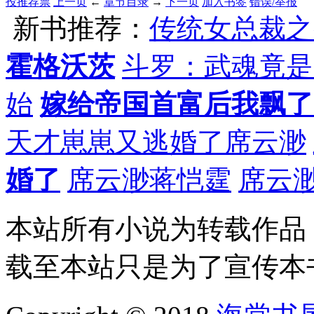
投推荐票
上一页
←
章节目录
→
下一页
加入书签
错误/举报
新书推荐：
传统女总裁之
霍格沃茨
斗罗：武魂竟是
始
嫁给帝国首富后我飘了
天才崽崽又逃婚了席云渺
婚了
席云渺蒋恺霆
席云
本站所有小说为转载作品
载至本站只是为了宣传本