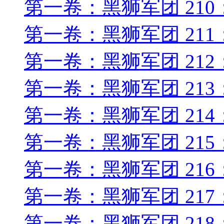
第一卷：黑狮军团 21
第一卷：黑狮军团 21
第一卷：黑狮军团 21
第一卷：黑狮军团 213
第一卷：黑狮军团 21
第一卷：黑狮军团 21
第一卷：黑狮军团 21
第一卷：黑狮军团 21
第一卷：黑狮军团 21