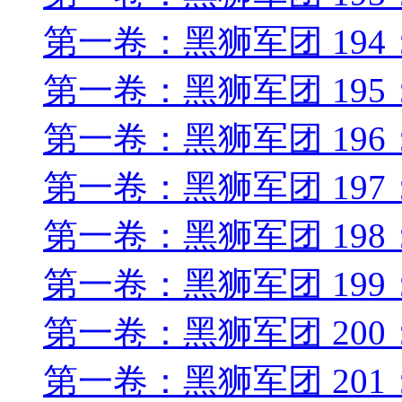
第一卷：黑狮军团 19
第一卷：黑狮军团 19
第一卷：黑狮军团 196
第一卷：黑狮军团 19
第一卷：黑狮军团 19
第一卷：黑狮军团 19
第一卷：黑狮军团 20
第一卷：黑狮军团 20