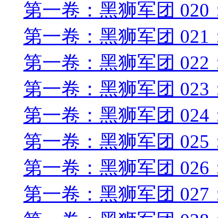
第一卷：黑狮军团 02
第一卷：黑狮军团 021
第一卷：黑狮军团 02
第一卷：黑狮军团 02
第一卷：黑狮军团 02
第一卷：黑狮军团 02
第一卷：黑狮军团 02
第一卷：黑狮军团 02