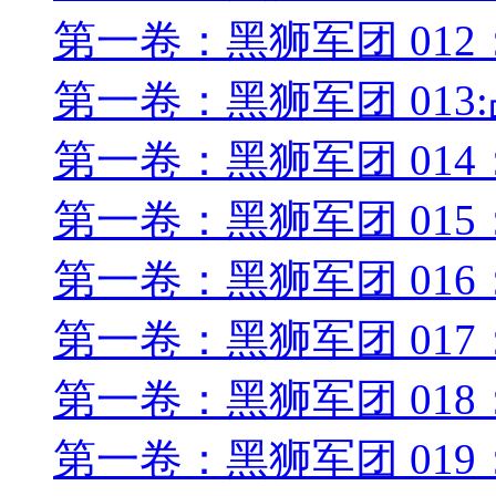
第一卷：黑狮军团 01
第一卷：黑狮军团 01
第一卷：黑狮军团 01
第一卷：黑狮军团 01
第一卷：黑狮军团 01
第一卷：黑狮军团 017
第一卷：黑狮军团 01
第一卷：黑狮军团 01