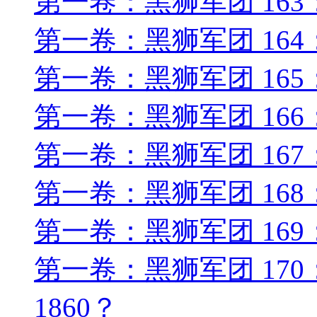
第一卷：黑狮军团 16
第一卷：黑狮军团 16
第一卷：黑狮军团 16
第一卷：黑狮军团 16
第一卷：黑狮军团 16
第一卷：黑狮军团 168
第一卷：黑狮军团 16
第一卷：黑狮军团 17
1860？