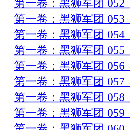
第一卷：黑狮军团 05
第一卷：黑狮军团 05
第一卷：黑狮军团 054
第一卷：黑狮军团 05
第一卷：黑狮军团 05
第一卷：黑狮军团 05
第一卷：黑狮军团 05
第一卷：黑狮军团 05
第一卷：黑狮军团 06