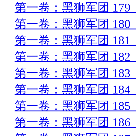
第一卷：黑狮军团 17
第一卷：黑狮军团 18
第一卷：黑狮军团 18
第一卷：黑狮军团 18
第一卷：黑狮军团 18
第一卷：黑狮军团 18
第一卷：黑狮军团 185
第一卷：黑狮军团 18