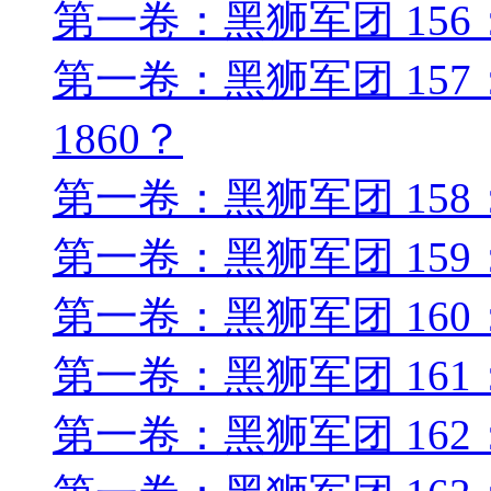
第一卷：黑狮军团 15
第一卷：黑狮军团 15
1860？
第一卷：黑狮军团 15
第一卷：黑狮军团 15
第一卷：黑狮军团 16
第一卷：黑狮军团 161
第一卷：黑狮军团 16