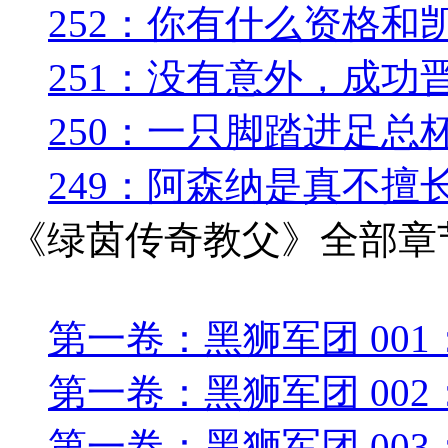
252：你有什么资格和
251：没有意外，成功
250：一只脚踏进足总
249：阿森纳是真不擅
《绿茵传奇教父》全部章
第一卷：黑狮军团 00
第一卷：黑狮军团 002
第一卷：黑狮军团 00