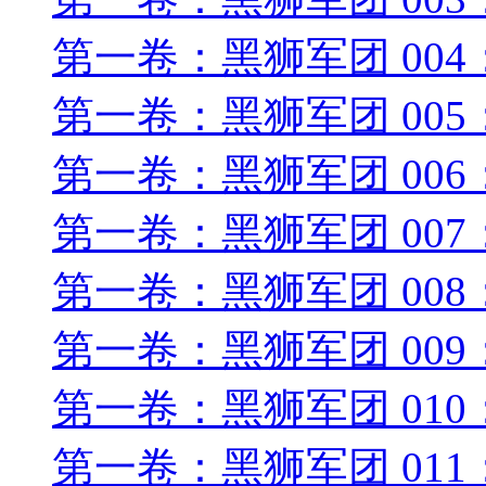
第一卷：黑狮军团 00
第一卷：黑狮军团 00
第一卷：黑狮军团 00
第一卷：黑狮军团 00
第一卷：黑狮军团 00
第一卷：黑狮军团 00
第一卷：黑狮军团 01
第一卷：黑狮军团 011