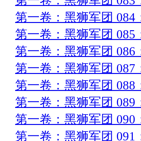
第一卷：黑狮军团 08
第一卷：黑狮军团 08
第一卷：黑狮军团 08
第一卷：黑狮军团 08
第一卷：黑狮军团 08
第一卷：黑狮军团 08
第一卷：黑狮军团 08
第一卷：黑狮军团 09
第一卷：黑狮军团 09