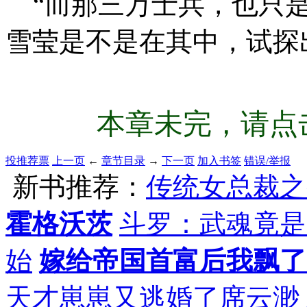
“而那三万士兵，也只是
雪莹是不是在其中，试探
本章未完，请点击
投推荐票
上一页
←
章节目录
→
下一页
加入书签
错误/举报
新书推荐：
传统女总裁之
霍格沃茨
斗罗：武魂竟是
始
嫁给帝国首富后我飘了
天才崽崽又逃婚了席云渺