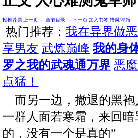
正文 人心难测鬼军师，
投推荐票
上一页
←
章节目录
→
下一页
加入书签
错误/举报
热门推荐：
我在异界做恶
享男友
武炼巅峰
我的身
罗之我的武魂通万界
恶魔
点猛！
而另一边，撤退的黑袍
一群人面若寒霜，来回暗
的，没有一个是真的”