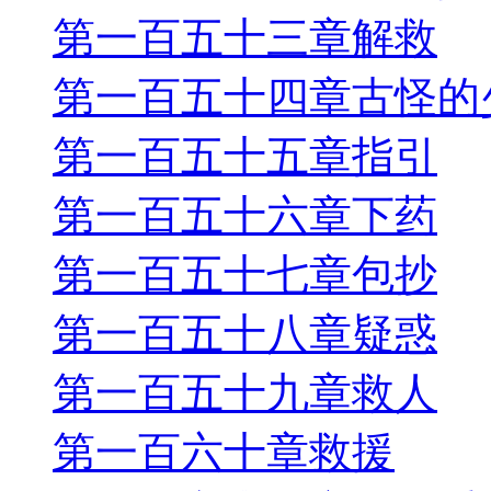
第一百五十三章解救
第一百五十四章古怪的
第一百五十五章指引
第一百五十六章下药
第一百五十七章包抄
第一百五十八章疑惑
第一百五十九章救人
第一百六十章救援