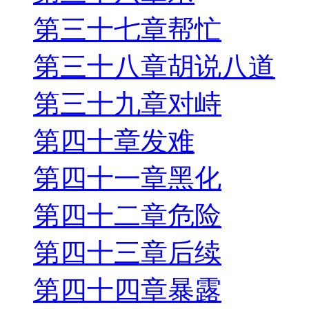
第三十七章帮忙
第三十八章胡说八道
第三十九章对峙
第四十章发难
第四十一章黑化
第四十二章危险
第四十三章后续
第四十四章暴露