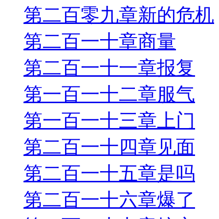
第二百零九章新的危机
第二百一十章商量
第二百一十一章报复
第一百一十二章服气
第一百一十三章上门
第二百一十四章见面
第二百一十五章是吗
第二百一十六章爆了