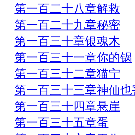
第一百二十八章解救
第一百二十九章秘密
第一百三十章银魂木
第一百三十一章你的锅
第一百三十二章猫宁
第一百三十三章神仙也
第一百三十四章悬崖
第一百三十五章蛋