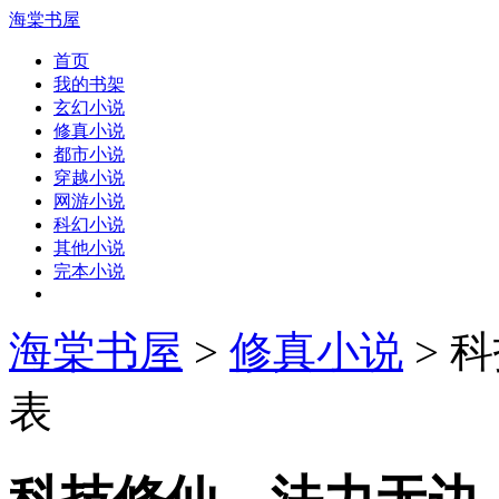
海棠书屋
首页
我的书架
玄幻小说
修真小说
都市小说
穿越小说
网游小说
科幻小说
其他小说
完本小说
海棠书屋
>
修真小说
> 
表