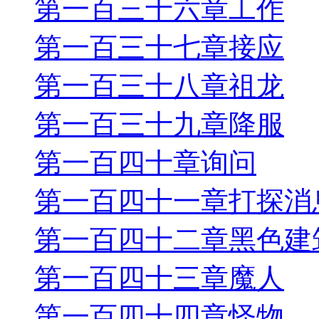
第一百三十六章工作
第一百三十七章接应
第一百三十八章祖龙
第一百三十九章降服
第一百四十章询问
第一百四十一章打探消
第一百四十二章黑色建
第一百四十三章魔人
第一百四十四章怪物