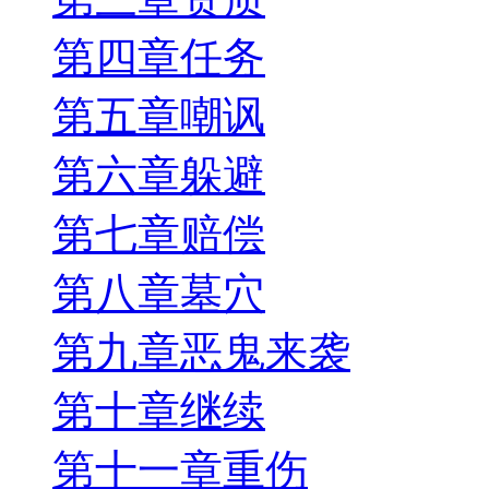
第四章任务
第五章嘲讽
第六章躲避
第七章赔偿
第八章墓穴
第九章恶鬼来袭
第十章继续
第十一章重伤