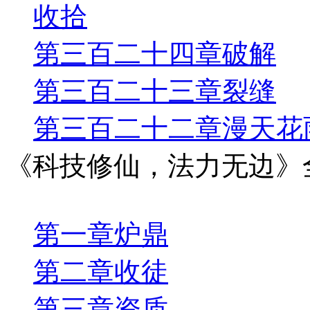
收拾
第三百二十四章破解
第三百二十三章裂缝
第三百二十二章漫天花
《科技修仙，法力无边》
第一章炉鼎
第二章收徒
第三章资质