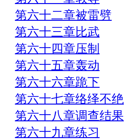
第六十二章被雷劈
第六十三章比武
第六十四章压制
第六十五章轰动
第六十六章跪下
第六十七章络绎不绝
第六十八章调查结果
第六十九章练习